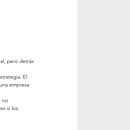
al, pero detrás 
trategia. El 
a una empresa 
o no 
es o los 