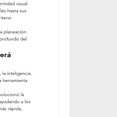
ntidad visual 
es hasta sus 
iterio 
a planeación 
 profundo del 
erá 
la inteligencia 
na herramienta 
olucionó la 
 ayudando a los 
más rápida, 