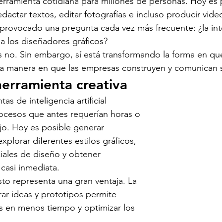
erramienta cotidiana para millones de personas. Hoy es 
dactar textos, editar fotografías e incluso producir vide
provocado una pregunta cada vez más frecuente: ¿la int
á a los diseñadores gráficos?
s no. Sin embargo, sí está transformando la forma en que
y la manera en que las empresas construyen y comunican 
erramienta creativa
as de inteligencia artificial 
ocesos que antes requerían horas o 
ajo. Hoy es posible generar 
xplorar diferentes estilos gráficos, 
ciales de diseño y obtener 
 casi inmediata.
sto representa una gran ventaja. La 
ar ideas y prototipos permite 
s en menos tiempo y optimizar los 