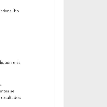
ativos. En 
diquen más 
.
entas se 
 resultados 