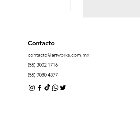
Contacto
contacto@artworks.com.mx
(55) 3002 1716
erramienta más
(55) 9080 4877
rosa para tu empresa