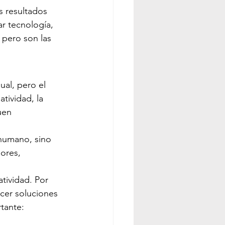
 resultados 
r tecnología, 
, pero son las 
ual, pero el 
tividad, la 
uen 
 humano, sino 
ores, 
tividad. Por 
cer soluciones 
tante: 