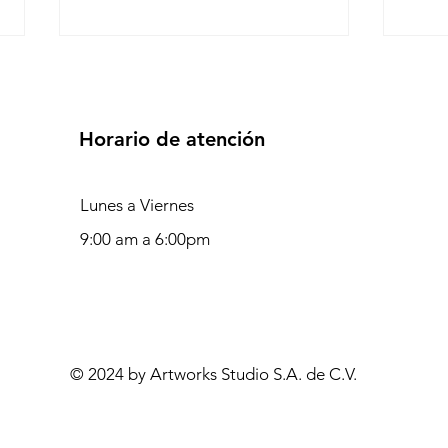
Horario de atención
Lunes a Viernes
¿Por qué tener un sitio web?
La h
9:00 am a 6:00pm
pode
© 2024 by Artworks Studio S.A. de C.V.