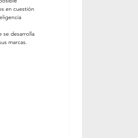
posible 
os en cuestión 
eligencia 
 se desarrolla 
sus marcas.