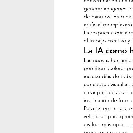
convertirse en una h
generar imágenes, re
de minutos. Esto ha 
artificial reemplazar
La respuesta corta e
el trabajo creativo 
La IA como h
Las nuevas herramient
permiten acelerar pr
incluso días de trab
conceptos visuales, e
crear propuestas ini
inspiración de forma
Para las empresas, e
velocidad para gener
evaluar más opcione
procesos creativos.